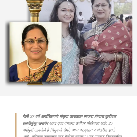
गेली 27 वर्षे अखंडितपणे मोठ्या उत्साहात साजरा होणारा कृषीवल
हळदीकुंकू समारंभ
आज एका वेगळ्या उंचीवर पोहोचला आहे. 27
वर्षापूर्वी लावलेले हे चिमुकले रोपटे आज वटवृक्षात रुपांतरीत झाले
आहे. अलिबाग शहरातून सुरु केलेला समारंभ आज रायगड जिल्ह्यातील