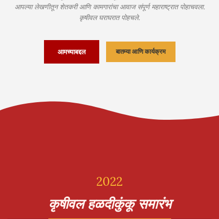
आपल्या लेखणीतून शेतकरी आणि कामगारांचा आवाज संपूर्ण महाराष्ट्रात पोहाचवला.
कृषीवल घराघरात पोहचले.
आमच्याबद्दल
बातम्या आणि कार्यक्रम
2022
कृषीवल हळदीकुंकू समारंभ