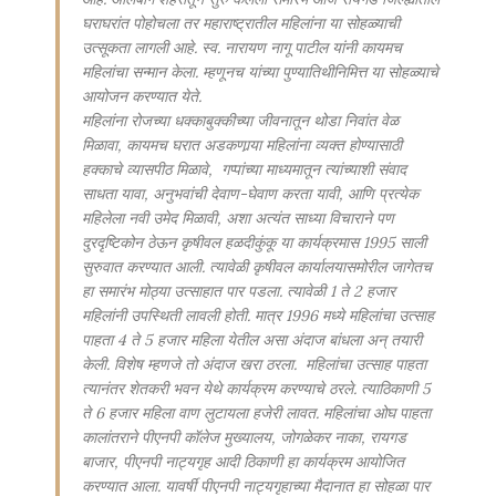
घराघरांत पोहोचला तर महाराष्ट्रातील महिलांना या सोहळ्याची
उत्सूकता लागली आहे. स्व. नारायण नागू पाटील यांनी कायमच
महिलांचा सन्मान केला. म्हणूनच यांच्या पुण्यातिथीनिमित्त या सोहळ्याचे
आयोजन करण्यात येते.
महिलांना रोजच्या धक्काबुक्कीच्या जीवनातून थोडा निवांत वेळ
मिळावा, कायमच घरात अडकणार्‍या महिलांना व्यक्त होण्यासाठी
हक्काचे व्यासपीठ मिळावे, गप्पांच्या माध्यमातून त्यांच्याशी संवाद
साधता यावा, अनुभवांची देवाण-घेवाण करता यावी, आणि प्रत्येक
महिलेला नवी उमेद मिळावी, अशा अत्यंत साध्या विचाराने पण
दुरदृष्टिकोन ठेऊन कृषीवल हळदीकुंकू या कार्यक्रमास 1995 साली
सुरुवात करण्यात आली. त्यावेळी कृषीवल कार्यालयासमोरील जागेतच
हा समारंभ मोठ्या उत्साहात पार पडला. त्यावेळी 1 ते 2 हजार
महिलांनी उपस्थिती लावली होती. मात्र 1996 मध्ये महिलांचा उत्साह
पाहता 4 ते 5 हजार महिला येतील असा अंदाज बांधला अन् तयारी
केली. विशेष म्हणजे तो अंदाज खरा ठरला. महिलांचा उत्साह पाहता
त्यानंतर शेतकरी भवन येथे कार्यक्रम करण्याचे ठरले. त्याठिकाणी 5
ते 6 हजार महिला वाण लुटायला हजेरी लावत. महिलांचा ओघ पाहता
कालांतराने पीएनपी कॉलेज मुख्यालय, जोगळेकर नाका, रायगड
बाजार, पीएनपी नाट्यगृह आदी ठिकाणी हा कार्यक्रम आयोजित
करण्यात आला. यावर्षी पीएनपी नाट्यगृहाच्या मैदानात हा सोहळा पार