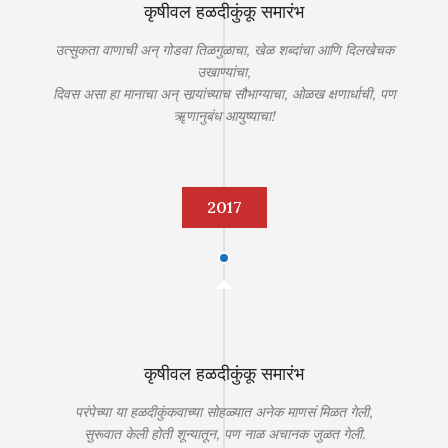
कृषीवल हळदीकुंकू समारंभ
उत्सुकता वाणाची अन् गोडवा तिळगुळाचा, खेळ शब्दांचा आणि दिलखेचक
उखाण्यांचा,
दिवस असा हा मानाचा अन् सार्‍यांच्याच सौभाग्याचा, ओळख क्षणार्धाची, पण
ॠणानुबंध आयुष्याचा!
2017
कृषीवल हळदीकुंकू समारंभ
परंपेच्या या हळदीकुंकवाच्या सोहळ्यात अनेक माणसं मिळत गेली,
सुरूवात केली होती शून्यातून, पण नाळ अचानक जुळत गेली.