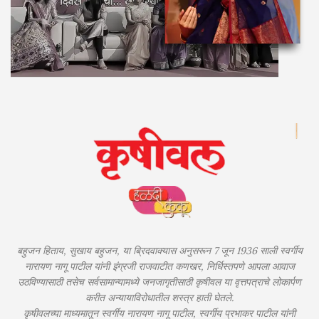
बहुजन हिताय, सुखाय बहुजन, या ब्रिदवाक्यास अनुसरून 7 जून 1936 साली स्वर्गीय
नारायण नागू पाटील यांनी इंग्रजी राजवाटीत कणखर, निर्धिस्तपणे आपला आवाज
उठविण्यासाठी तसेच सर्वसामान्यामध्ये जनजागृतीसाठी कृषीवल या वृत्तपत्राचे लोकार्पण
करीत अन्यायाविरोधातील शस्त्र हाती घेतले.
कृषीवलच्या माध्यमातून स्वर्गीय नारायण नागू पाटील, स्वर्गीय प्रभाकर पाटील यांनी