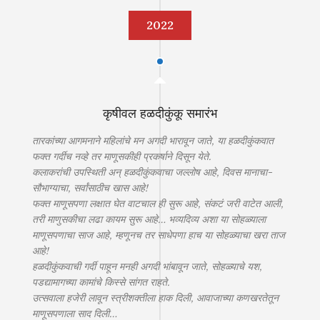
2022
कृषीवल हळदीकुंकू समारंभ
तारकांच्या आगमनाने महिलांचे मन अगदी भारावून जाते, या हळदीकुंकवात
फक्त गर्दीच नव्हे तर माणूसकीही प्रकर्षाने दिसून येते.
कलाकरांची उपस्थिती अन् हळदीकुंकवाचा जल्लोष आहे, दिवस मानाचा-
सौभाग्याचा, सर्वांसाठीच खास आहे!
फक्त माणूसपणा लक्षात घेत वाटचाल ही सुरू आहे, संकटं जरी वाटेत आली,
तरी माणुसकीचा लढा कायम सुरू आहे… भव्यदिव्य अशा या सोहळ्याला
माणूसपणाचा साज आहे, म्हणूनच तर साधेपणा हाच या सोहळ्याचा खरा ताज
आहे!
हळदीकुंकवाची गर्दी पाहून मनही अगदी भांबावून जाते, सोहळ्याचे यश,
पडद्यामागच्या कामांचे किस्से सांगत राहते.
उत्सवाला हजेरी लावून स्त्रीशक्तीला हाक दिली, आवाजाच्या कणखरतेतून
माणूसपणाला साद दिली…