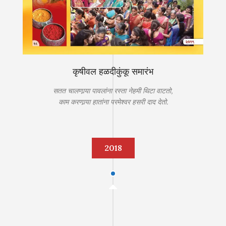
कृषीवल हळदीकुंकू समारंभ
सतत चालणार्‍या पावलांना रस्ता नेहमी थिटा वाटतो,
काम करणार्‍या हातांना परमेश्‍वर हसरी दाद देतो.
2018