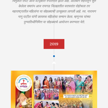
चिमुकले रोपटे आज वटवृक्षात रुपांतरीत झाले आहे. अलिबाग शहरातून सुरु
केलेला समारंभ आज रायगड जिल्ह्यातील घराघरांत पोहोचला तर
महाराष्ट्रातील महिलांना या सोहळ्याची उत्सूकता लागली आहे. स्व. नारायण
नागू पाटील यांनी कायमच महिलांचा सन्मान केला. म्हणूनच यांच्या
पुण्यातिथीनिमित्त या सोहळ्याचे आयोजन करण्यात येते.
2019