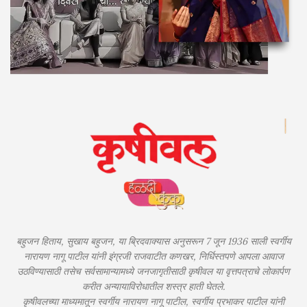
बहुजन हिताय, सुखाय बहुजन, या ब्रिदवाक्यास अनुसरून 7 जून 1936 साली स्वर्गीय
नारायण नागू पाटील यांनी इंग्रजी राजवाटीत कणखर, निर्धिस्तपणे आपला आवाज
उठविण्यासाठी तसेच सर्वसामान्यामध्ये जनजागृतीसाठी कृषीवल या वृत्तपत्राचे लोकार्पण
करीत अन्यायाविरोधातील शस्त्र हाती घेतले.
कृषीवलच्या माध्यमातून स्वर्गीय नारायण नागू पाटील, स्वर्गीय प्रभाकर पाटील यांनी