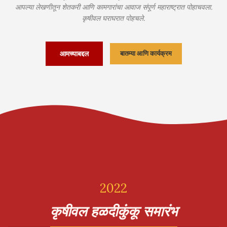
आपल्या लेखणीतून शेतकरी आणि कामगारांचा आवाज संपूर्ण महाराष्ट्रात पोहाचवला.
कृषीवल घराघरात पोहचले.
आमच्याबद्दल
बातम्या आणि कार्यक्रम
2022
कृषीवल हळदीकुंकू समारंभ