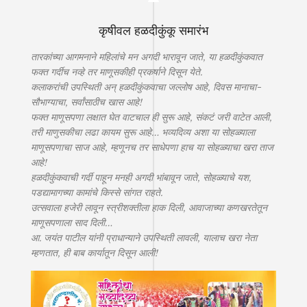
कृषीवल हळदीकुंकू समारंभ
तारकांच्या आगमनाने महिलांचे मन अगदी भारावून जाते, या हळदीकुंकवात
फक्त गर्दीच नव्हे तर माणूसकीही प्रकर्षाने दिसून येते.
कलाकरांची उपस्थिती अन् हळदीकुंकवाचा जल्लोष आहे, दिवस मानाचा-
सौभाग्याचा, सर्वांसाठीच खास आहे!
फक्त माणूसपणा लक्षात घेत वाटचाल ही सुरू आहे, संकटं जरी वाटेत आली,
तरी माणुसकीचा लढा कायम सुरू आहे… भव्यदिव्य अशा या सोहळ्याला
माणूसपणाचा साज आहे, म्हणूनच तर साधेपणा हाच या सोहळ्याचा खरा ताज
आहे!
हळदीकुंकवाची गर्दी पाहून मनही अगदी भांबावून जाते, सोहळ्याचे यश,
पडद्यामागच्या कामांचे किस्से सांगत राहते.
उत्सवाला हजेरी लावून स्त्रीशक्तीला हाक दिली, आवाजाच्या कणखरतेतून
माणूसपणाला साद दिली…
आ. जयंत पाटील यांनी प्राधान्याने उपस्थिती लावली, यालाच खरा नेता
म्हणतात, ही बाब कार्यातून दिसून आली!