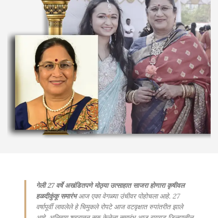
गेली 27 वर्षे अखंडितपणे मोठ्या उत्साहात साजरा होणारा कृषीवल
हळदीकुंकू समारंभ
आज एका वेगळ्या उंचीवर पोहोचला आहे. 27
वर्षापूर्वी लावलेले हे चिमुकले रोपटे आज वटवृक्षात रुपांतरीत झाले
आहे. अलिबाग शहरातून सुरु केलेला समारंभ आज रायगड जिल्ह्यातील