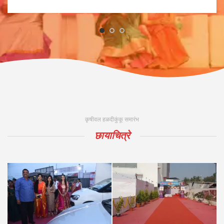
कृषीवल हळदीकुंकू समारंभ
छायाचित्रे