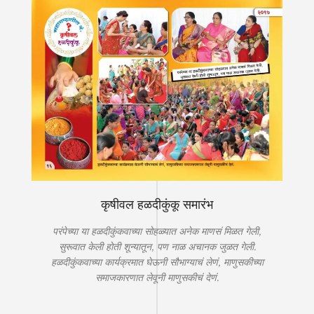
कृषीवल हळदीकुंकू समारंभ
परंपेच्या या हळदीकुंकवाच्या सोहळ्यात अनेक माणसं मिळत गेली,
सुरूवात केली होती शून्यातून, पण नाळ अचानक जुळत गेली.
हळदीकुंकवाच्या कार्यक्रमात घेऊनी सौभाग्याचं लेणं, माणुसकीच्या
समाजकारणात लेवूनी माणुसकीचं देणं.