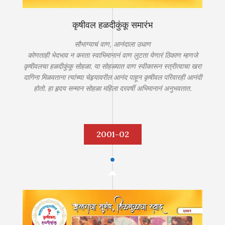
कृषीवल हळदीकुंकू समारंभ
सौभाग्याचं वाण, आनंदाला उधाण
कोणताही भेदभाव न करता स्वाभिमानानं वाण लुटता येणारं ठिकाण म्हणजे
कृषीवलचा हळदीकुंकू सोहळा. या सोहळ्यात वाण स्वीकारून स्त्रीत्वाचा खरा
दागिना मिळवताना त्यांच्या चेहर्‍यावरील आनंद पाहून कृषीवल परिवारही आनंदी
होतो. हा हृदय सन्मान सोहळा महिला दरवर्षी अभिमानानं अनुभवतात.
2001-02