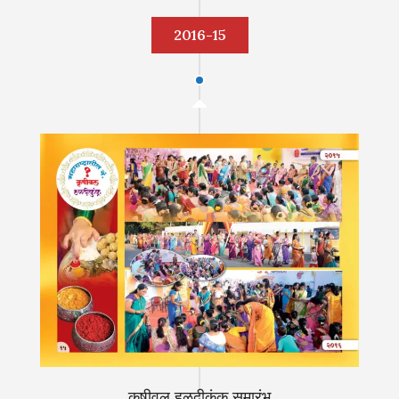
2016-15
कृषीवल हळदीकुंकू समारंभ