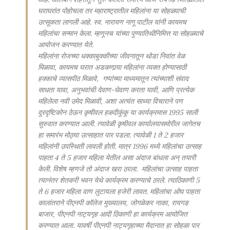
घराघरांत पोहोचला तर महाराष्ट्रातील महिलांना या सोहळ्याची
उत्सूकता लागली आहे. स्व. नारायण नागू पाटील यांनी कायमच
महिलांचा सन्मान केला. म्हणूनच यांच्या पुण्यातिथीनिमित्त या सोहळ्याचे
आयोजन करण्यात येते.
महिलांना रोजच्या धक्काबुक्कीच्या जीवनातून थोडा निवांत वेळ
मिळावा, कायमच घरात अडकणार्‍या महिलांना व्यक्त होण्यासाठी
हक्काचे व्यासपीठ मिळावे, गप्पांच्या माध्यमातून त्यांच्याशी संवाद
साधता यावा, अनुभवांची देवाण-घेवाण करता यावी, आणि प्रत्येक
महिलेला नवी उमेद मिळावी, अशा अत्यंत साध्या विचाराने पण
दुरदृष्टिकोन ठेऊन कृषीवल हळदीकुंकू या कार्यक्रमास 1995 साली
सुरुवात करण्यात आली. त्यावेळी कृषीवल कार्यालयासमोरील जागेतच
हा समारंभ मोठ्या उत्साहात पार पडला. त्यावेळी 1 ते 2 हजार
महिलांनी उपस्थिती लावली होती. मात्र 1996 मध्ये महिलांचा उत्साह
पाहता 4 ते 5 हजार महिला येतील असा अंदाज बांधला अन् तयारी
केली. विशेष म्हणजे तो अंदाज खरा ठरला. महिलांचा उत्साह पाहता
त्यानंतर शेतकरी भवन येथे कार्यक्रम करण्याचे ठरले. त्याठिकाणी 5
ते 6 हजार महिला वाण लुटायला हजेरी लावत. महिलांचा ओघ पाहता
कालांतराने पीएनपी कॉलेज मुख्यालय, जोगळेकर नाका, रायगड
बाजार, पीएनपी नाट्यगृह आदी ठिकाणी हा कार्यक्रम आयोजित
करण्यात आला. यावर्षी पीएनपी नाट्यगृहाच्या मैदानात हा सोहळा पार