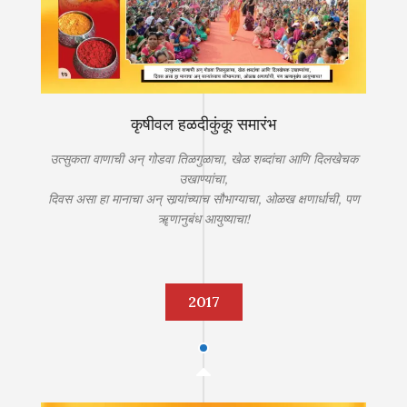
कृषीवल हळदीकुंकू समारंभ
उत्सुकता वाणाची अन् गोडवा तिळगुळाचा, खेळ शब्दांचा आणि दिलखेचक
उखाण्यांचा,
दिवस असा हा मानाचा अन् सार्‍यांच्याच सौभाग्याचा, ओळख क्षणार्धाची, पण
ॠणानुबंध आयुष्याचा!
2017