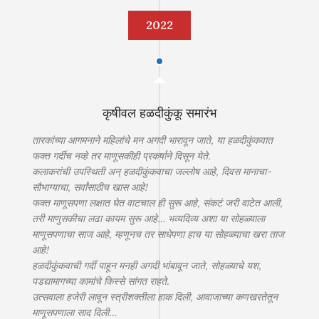
2022
कृषीवल हळदीकुंकू समारंभ
तारकांच्या आगमनाने महिलांचे मन अगदी भारावून जाते, या हळदीकुंकवात
फक्त गर्दीच नव्हे तर माणूसकीही प्रकर्षाने दिसून येते.
कलाकरांची उपस्थिती अन् हळदीकुंकवाचा जल्लोष आहे, दिवस मानाचा-
सौभाग्याचा, सर्वांसाठीच खास आहे!
फक्त माणूसपणा लक्षात घेत वाटचाल ही सुरू आहे, संकटं जरी वाटेत आली,
तरी माणुसकीचा लढा कायम सुरू आहे… भव्यदिव्य अशा या सोहळ्याला
माणूसपणाचा साज आहे, म्हणूनच तर साधेपणा हाच या सोहळ्याचा खरा ताज
आहे!
हळदीकुंकवाची गर्दी पाहून मनही अगदी भांबावून जाते, सोहळ्याचे यश,
पडद्यामागच्या कामांचे किस्से सांगत राहते.
उत्सवाला हजेरी लावून स्त्रीशक्तीला हाक दिली, आवाजाच्या कणखरतेतून
माणूसपणाला साद दिली…