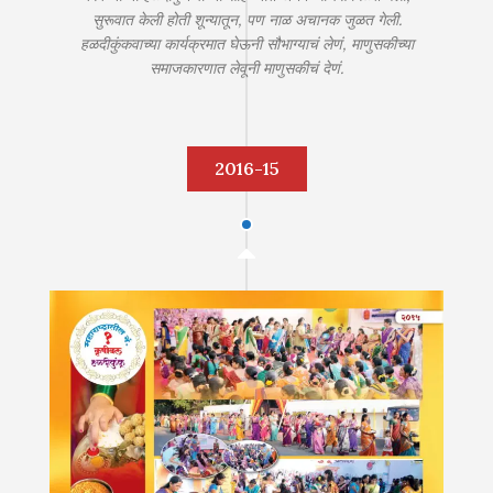
सुरूवात केली होती शून्यातून, पण नाळ अचानक जुळत गेली.
हळदीकुंकवाच्या कार्यक्रमात घेऊनी सौभाग्याचं लेणं, माणुसकीच्या
समाजकारणात लेवूनी माणुसकीचं देणं.
2016-15