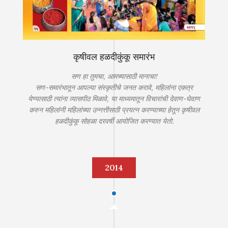
कृषीवल हळदीकुंकू समारंभ
सण हा तुमचा, आमच्यासाठी मानाचा!
सण-समारंभातून आपल्या संस्कृतीचे जनत करावे, महिलांना एकत्र
येण्यासाठी त्यांना व्यासपीठ मिळावे, या माध्यमातून विचारांची देवाण-घेवाण
करुन महिलांनी महिलांच्या उन्नत्तीसाठी प्रयत्न करण्याच्या हेतून कृषीवल
हळदीकुंकू सोहळा दरवर्षी आयोजित करण्यात येतो.
2014