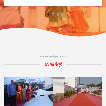
कृषीवल हळदीकुंकू समारंभ
छायाचित्रे