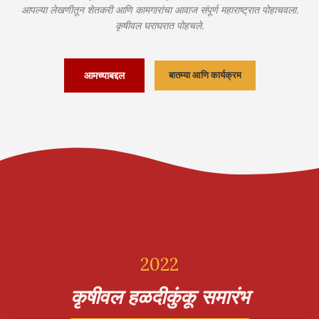
आपल्या लेखणीतून शेतकरी आणि कामगारांचा आवाज संपूर्ण महाराष्ट्रात पोहाचवला.
कृषीवल घराघरात पोहचले.
आमच्याबद्दल
बातम्या आणि कार्यक्रम
2022
कृषीवल हळदीकुंकू समारंभ