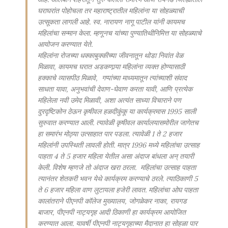
घराघरांत पोहोचला तर महाराष्ट्रातील महिलांना या सोहळ्याची
उत्सूकता लागली आहे. स्व. नारायण नागू पाटील यांनी कायमच
महिलांचा सन्मान केला. म्हणूनच यांच्या पुण्यातिथीनिमित्त या सोहळ्याचे
आयोजन करण्यात येते.
महिलांना रोजच्या धक्काबुक्कीच्या जीवनातून थोडा निवांत वेळ
मिळावा, कायमच घरात अडकणार्‍या महिलांना व्यक्त होण्यासाठी
हक्काचे व्यासपीठ मिळावे, गप्पांच्या माध्यमातून त्यांच्याशी संवाद
साधता यावा, अनुभवांची देवाण-घेवाण करता यावी, आणि प्रत्येक
महिलेला नवी उमेद मिळावी, अशा अत्यंत साध्या विचाराने पण
दुरदृष्टिकोन ठेऊन कृषीवल हळदीकुंकू या कार्यक्रमास 1995 साली
सुरुवात करण्यात आली. त्यावेळी कृषीवल कार्यालयासमोरील जागेतच
हा समारंभ मोठ्या उत्साहात पार पडला. त्यावेळी 1 ते 2 हजार
महिलांनी उपस्थिती लावली होती. मात्र 1996 मध्ये महिलांचा उत्साह
पाहता 4 ते 5 हजार महिला येतील असा अंदाज बांधला अन् तयारी
केली. विशेष म्हणजे तो अंदाज खरा ठरला. महिलांचा उत्साह पाहता
त्यानंतर शेतकरी भवन येथे कार्यक्रम करण्याचे ठरले. त्याठिकाणी 5
ते 6 हजार महिला वाण लुटायला हजेरी लावत. महिलांचा ओघ पाहता
कालांतराने पीएनपी कॉलेज मुख्यालय, जोगळेकर नाका, रायगड
बाजार, पीएनपी नाट्यगृह आदी ठिकाणी हा कार्यक्रम आयोजित
करण्यात आला. यावर्षी पीएनपी नाट्यगृहाच्या मैदानात हा सोहळा पार