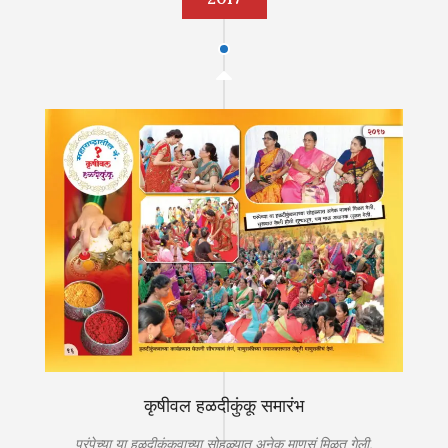
कृषीवल हळदीकुंकू समारंभ
परंपेच्या या हळदीकुंकवाच्या सोहळ्यात अनेक माणसं मिळत गेली,