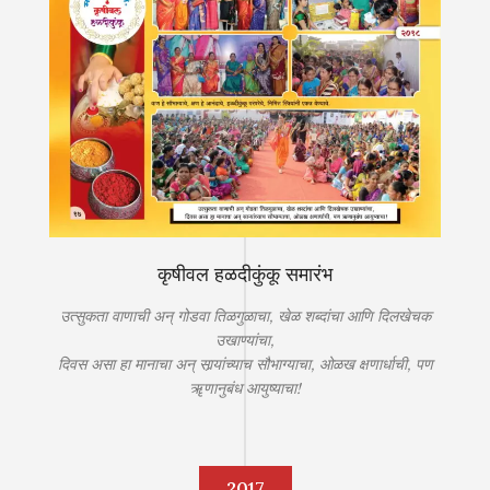
कृषीवल हळदीकुंकू समारंभ
उत्सुकता वाणाची अन् गोडवा तिळगुळाचा, खेळ शब्दांचा आणि दिलखेचक
उखाण्यांचा,
दिवस असा हा मानाचा अन् सार्‍यांच्याच सौभाग्याचा, ओळख क्षणार्धाची, पण
ॠणानुबंध आयुष्याचा!
2017