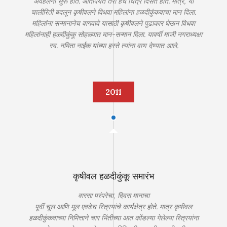
अवहेलना सुरू होते. आतापर्यंत तरी हेच चित्र दिसत होतं. मात्र, या
चालीरिती बदलून कृषीवलने विधवा महिलांना हळदीकुंकवाचा मान दिला.
महिलांना सन्मानानेच वागवावे यासाठी कृषीवलने पुढाकार घेऊन विधवा
महिलांनाही हळदीकुंकू सोहळ्यात मान-सन्मान दिला. यावर्षी माजी नगराध्यक्षा
स्व. नमिता नाईक यांच्या हस्ते त्यांना वाण देण्यात आले.
2011
कृषीवल हळदीकुंकू समारंभ
वारसा परंपरेचा, दिवस मानाचा
पूर्वी चूल आणि मूल एवढेच स्त्रियांचे कार्यक्षेत्र होते. मात्र कृषीवल
हळदीकुंकवाच्या निमित्ताने चार भिंतीच्या आत कोंडल्या गेलेल्या स्त्रियांना