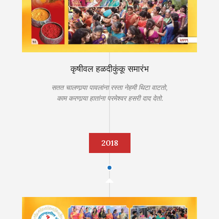
कृषीवल हळदीकुंकू समारंभ
सतत चालणार्‍या पावलांना रस्ता नेहमी थिटा वाटतो,
काम करणार्‍या हातांना परमेश्‍वर हसरी दाद देतो.
2018