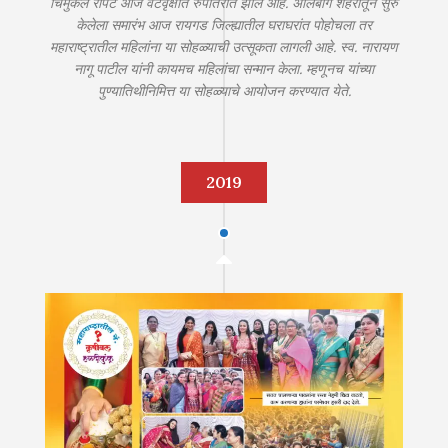
चिमुकले रोपटे आज वटवृक्षात रुपांतरीत झाले आहे. अलिबाग शहरातून सुरु
केलेला समारंभ आज रायगड जिल्ह्यातील घराघरांत पोहोचला तर
महाराष्ट्रातील महिलांना या सोहळ्याची उत्सूकता लागली आहे. स्व. नारायण
नागू पाटील यांनी कायमच महिलांचा सन्मान केला. म्हणूनच यांच्या
पुण्यातिथीनिमित्त या सोहळ्याचे आयोजन करण्यात येते.
2019