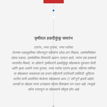
कृषीवल हळदीकुंकू समारंभ
प्रारंभ...नव्या युगाचा, नव्या पर्वाचा!
रोजच्या धकाधुकीच्या जीवनातून महिलांना थोडा क्षण मिळावा, एकमेकींसोबत
संवाद घडावा, एकमेकींच्या विचारांचे आदान-प्रदान व्हावे, त्यांना एक हक्काचे
व्यासपीठ मिळावे, या उद्देशाने ‘कृषीवल’ने हळदीकुंकू सोहळ्यास सुरुवात केली
आणि खर्‍या अर्थाने नव्या युगाचा, नव्या पर्वाचा प्रारंभ झाला. पहिल्या वर्षीच्या
या सोहळ्यात जवळपास एक हजार महिलांनी उपस्थिती दर्शविली. सुप्रिया
पाटील यांनी आयोजित केलेल्या सोहळ्यास आज 27 वर्षे पूर्ण झाली आहेत.
आजही हा सोहळा त्याच उत्साहात मोठ्या दिमाखात पार पडत आहे. त्यामुळे
सर्वच स्तरातून या सोहळ्याचे कौतुक होत आहे.