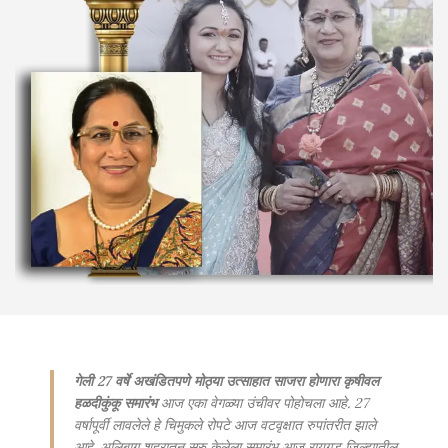
गेली 27 वर्षे अखंडितपणे मोठ्या उत्साहात साजरा होणारा कृषीवल
हळदीकुंकू समारंभ
आज एका वेगळ्या उंचीवर पोहोचला आहे. 27
वर्षापूर्वी लावलेले हे चिमुकले रोपटे आज वटवृक्षात रुपांतरीत झाले
आहे. अलिबाग शहरातून सुरु केलेला समारंभ आज रायगड जिल्ह्यातील