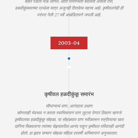
बाहेर पडता येऊ लागले. आता परिस्थिती बदलली असली तरी,
हळदीकुंकवाच्या प्रथेला मात्र अजूनही तितकेच महत्त्व आहे. कृषीवलनेही ही
परंपरा गेली 27 वर्षे अखंडितपणे जपली आहे.
2003-04
कृषीवल हळदीकुंकू समारंभ
सौभाग्याचं वाण, आनंदाला उधाण
कोणताही भेदभाव न करता स्वाभिमानानं वाण लुटता येणारं ठिकाण म्हणजे
कृषीवलचा हळदीकुंकू सोहळा. या सोहळ्यात वाण स्वीकारून स्त्रीत्वाचा खरा
दागिना मिळवताना त्यांच्या चेहर्‍यावरील आनंद पाहून कृषीवल परिवारही आनंदी
होतो. हा हृदय सन्मान सोहळा महिला दरवर्षी अभिमानानं अनुभवतात.