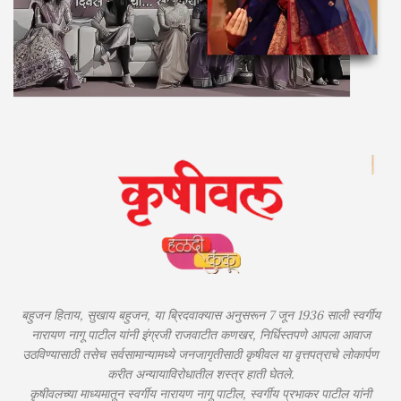
बहुजन हिताय, सुखाय बहुजन, या ब्रिदवाक्यास अनुसरून 7 जून 1936 साली स्वर्गीय
नारायण नागू पाटील यांनी इंग्रजी राजवाटीत कणखर, निर्धिस्तपणे आपला आवाज
उठविण्यासाठी तसेच सर्वसामान्यामध्ये जनजागृतीसाठी कृषीवल या वृत्तपत्राचे लोकार्पण
करीत अन्यायाविरोधातील शस्त्र हाती घेतले.
कृषीवलच्या माध्यमातून स्वर्गीय नारायण नागू पाटील, स्वर्गीय प्रभाकर पाटील यांनी