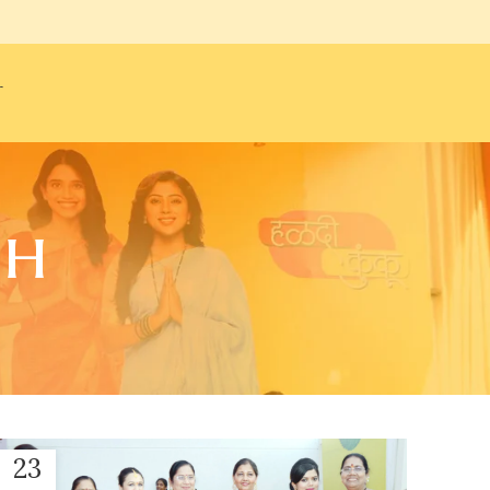
T
sh
23