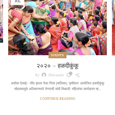
JUL
EVENTS
२०२० – हळदीकुंकू
0
By
Shivansh
अशोक देसाई- जीव झाला येडा पिसा (मालिका) ‘कृषीवल’ आयोजित हळदीकुंकू
सोहळ्यामुळे अलिबागमध्ये येण्याची संधी मिळाली. महिलांचा कार्यक्रम म्ह...
CONTINUE READING