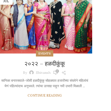
JUL
EVENTS
२०२२ – हळदीकुंकू
0
By
Shivansh
सानिका बनारसवाले-जोशी हळदीकुंकू सोहळ्यात हजारोंच्या संख्येने महिलांचं
येणं पहिल्यांदाच अनुभवले. त्यांचा उत्साह पाहून नवी उभारी मिळाली ...
CONTINUE READING