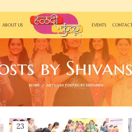
ABOUT US
EVENTS
CONTAC
osts by
Shivan
HOME
ARTICLES POSTED BY SHIVANSH
23