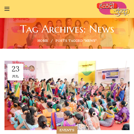
Tag Archives: News
HOME
POSTS TAGGED "NEWS"
23
JUL
EVENTS