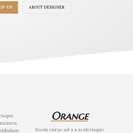
OP-UP
ABOUT DESIGNER
Orange
risque
 montes
Sociis curae ad a a scelerisque
stibulum