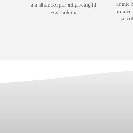
augue 
a a ullamcorper adipiscing id
sodales
vestibulum.
a a u