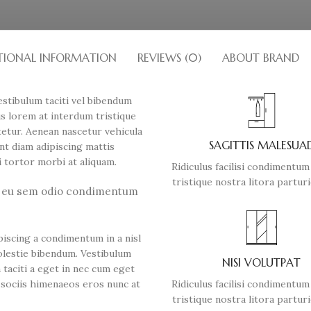
TIONAL INFORMATION
REVIEWS (0)
ABOUT BRAND
estibulum taciti vel bibendum
s lorem at interdum tristique
etur. Aenean nascetur vehicula
SAGITTIS MALESUA
nt diam adipiscing mattis
si tortor morbi at aliquam.
Ridiculus facilisi condimentum
tristique nostra litora parturi
c eu sem odio condimentum
piscing a condimentum in a nisl
olestie bibendum. Vestibulum
NISI VOLUTPAT
 taciti a eget in nec cum eget
a sociis himenaeos eros nunc at
Ridiculus facilisi condimentum
tristique nostra litora parturi